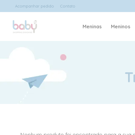
Acompanhar pedido
Contato
Meninas
Meninos
T
Nenhum produto foi encontrado para a sua s