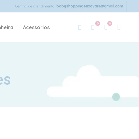
Central de atendimento
babyshoppingenxovais@gmail.com
0
0
heira
Acessórios
es