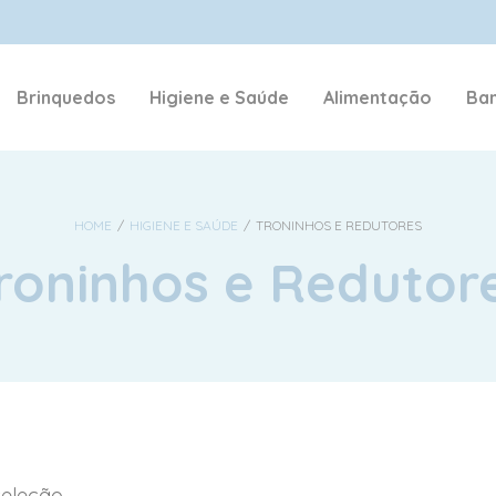
NOME DE USUÁRIO OU E-MAIL
*
Brinquedos
Higiene e Saúde
Alimentação
Ban
SENHA
*
HOME
/
HIGIENE E SAÚDE
/
TRONINHOS E REDUTORES
roninhos e Redutor
ACESSAR
LEMBRE-ME
Perdeu sua senha?
eleção.