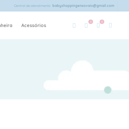
Central de atendimento
babyshoppingenxovais@gmail.com
0
0
heira
Acessórios