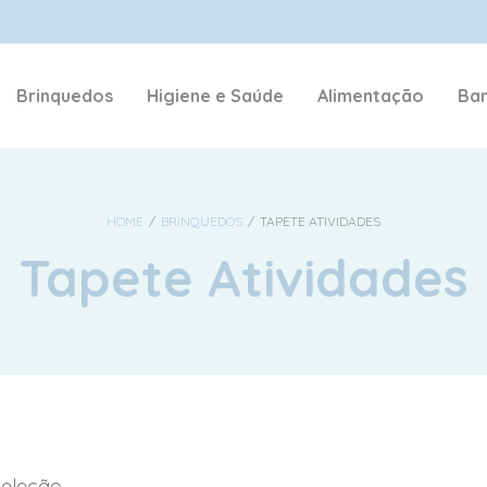
NOME DE USUÁRIO OU E-MAIL
*
Brinquedos
Higiene e Saúde
Alimentação
Ban
SENHA
*
HOME
/
BRINQUEDOS
/
TAPETE ATIVIDADES
Tapete Atividades
ACESSAR
LEMBRE-ME
Perdeu sua senha?
eleção.