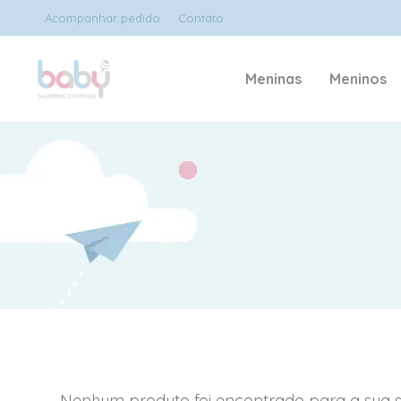
Acompanhar pedido
Contato
Meninas
Meninos
Nenhum produto foi encontrado para a sua s