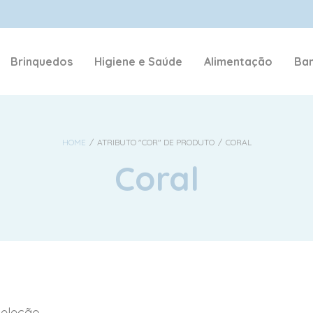
NOME DE USUÁRIO OU E-MAIL
*
Brinquedos
Higiene e Saúde
Alimentação
Ban
SENHA
*
HOME
/
ATRIBUTO "COR" DE PRODUTO
/
CORAL
Coral
ACESSAR
LEMBRE-ME
Perdeu sua senha?
eleção.