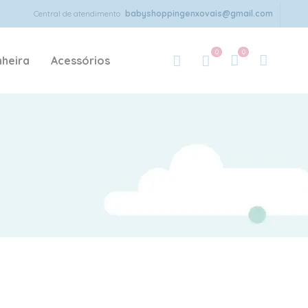
Central de atendimento
babyshoppingenxovais@gmail.com
0
0
heira
Acessórios