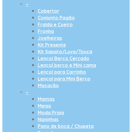
–
Cobertor
Conjunto Pagão
Fralda e Cueiro
Fronha
Joelheiras
Kit Presente
Kit Sapato/Luva/Touca
Lençol Berço Cercado
Lençol berço e Mini cama
Lençol para Carrinho
Lençol para Mini Berço
Macacão
–
Mantas
Meias
Moda Praia
Naninhas
Pano de boca / Chupeta