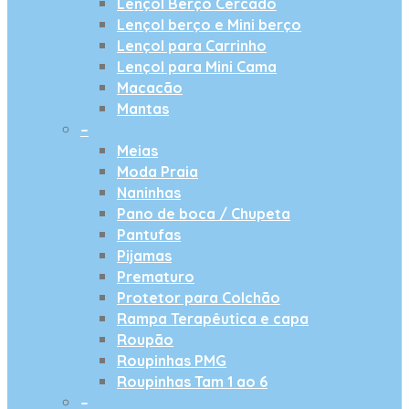
Lençol Berço Cercado
Lençol berço e Mini berço
Lençol para Carrinho
Lençol para Mini Cama
Macacão
Mantas
–
Meias
Moda Praia
Naninhas
Pano de boca / Chupeta
Pantufas
Pijamas
Prematuro
Protetor para Colchão
Rampa Terapêutica e capa
Roupão
Roupinhas PMG
Roupinhas Tam 1 ao 6
–